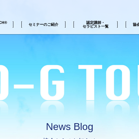
CH®
認定講師・
セミナーのご紹介
協
セラピスト一覧
H®の動画
覧
ZERO-G TOUCH®セミナー一覧
News Blog