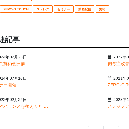
b
ZERO-G TOUCH
ストレス
セミナー
動画配信
施術
o
o
k
連記事
24年02月23日
2022年0
で施術会開催
側弯症改
24年07月16日
2021年0
ナー開催
ZERO-G
22年02月24日
2023年1
やバランスを整えると…♪
ステップ