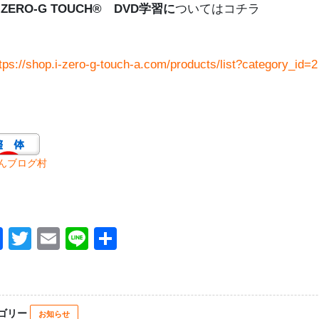
ZERO-G TOUCH®
DVD
学習に
ついてはコチラ
tps://shop.i-zero-g-touch-a.com/products/list?category_id=2
んブログ村
F
T
E
Li
共
a
wi
m
n
有
c
tt
ail
e
e
er
ゴリー
お知らせ