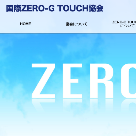
ZERO-G TOU
HOME
協会について
について
中井マサル公式サイト
リンク集
協会からのお知らせ
ZERO-G TOUC
施術可能な場所一