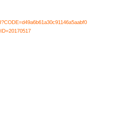
xhtml?CODE=d49a6b61a30c91146a5aabf0
DID=20170517