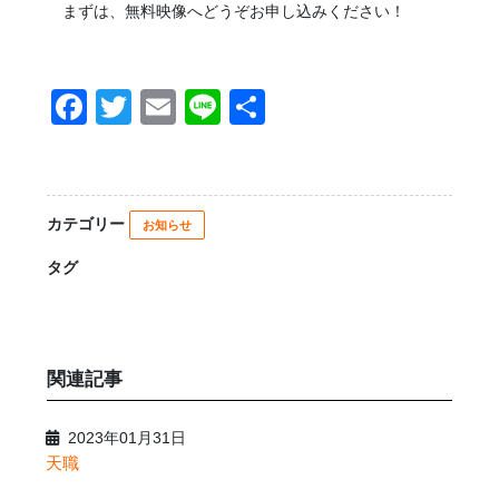
まずは、無料映像へどうぞお申し込みください！
F
T
E
Li
共
a
wi
m
n
有
c
tt
ail
e
e
er
カテゴリー
お知らせ
b
タグ
o
o
k
関連記事
2023年01月31日
天職